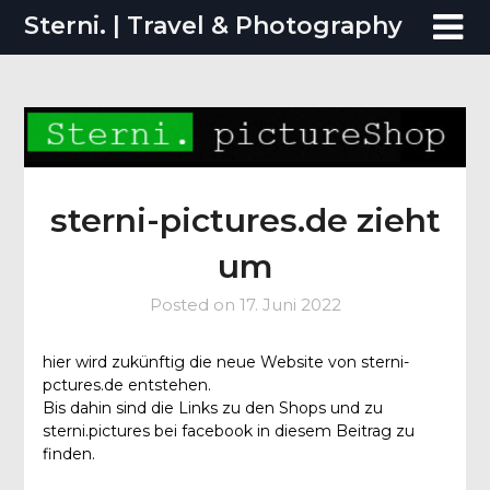
Skip
Sterni. | Travel & Photography
to
content
sterni-pictures.de zieht
um
Posted on
17. Juni 2022
hier wird zukünftig die neue Website von sterni-
pctures.de entstehen.
Bis dahin sind die Links zu den Shops und zu
sterni.pictures bei facebook in diesem Beitrag zu
finden.