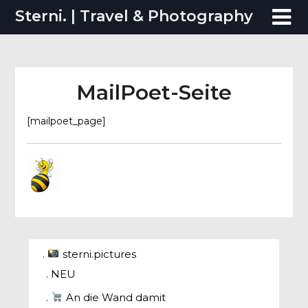
Skip
Sterni. | Travel & Photography
to
content
MailPoet-Seite
[mailpoet_page]
.
sterni.pictures
. NEU
.
An die Wand damit