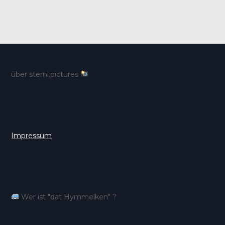
über sterni.pictures
Impressum
Wer ist "dat Hymmelken" ?